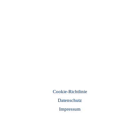
Kontakt
Coburger Kartonagen GmbH
Mühlenweg 1–2
D-96487 Dörfles-Esbach
Tel.: +49 9561 854-0
INFORMATION
Cookie-Richtlinie
Datenschutz
Impressum