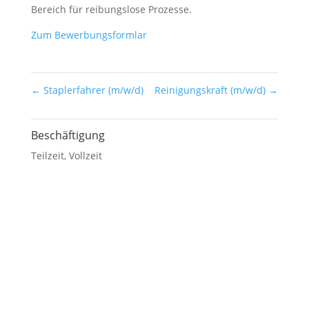
Bereich für reibungslose Prozesse.
Zum Bewerbungsformlar
←
Staplerfahrer (m/w/d)
Reinigungskraft (m/w/d)
→
Beschäftigung
Teilzeit
,
Vollzeit
KONTAKT
Coburger Kartonagen GmbH
Mühlenweg 1–2
D-96487 Dörfles-Esbach